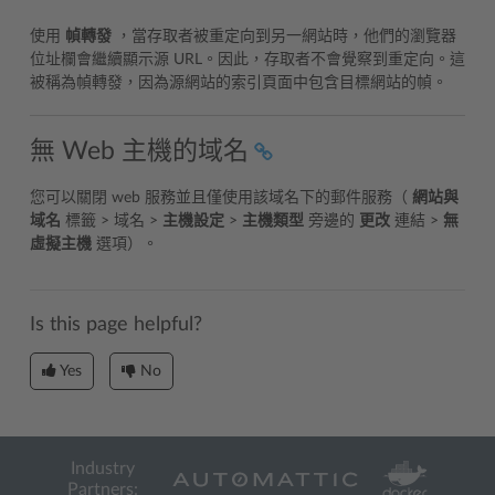
使用
幀轉發
，當存取者被重定向到另一網站時，他們的瀏覽器
位址欄會繼續顯示源 URL。因此，存取者不會覺察到重定向。這
被稱為幀轉發，因為源網站的索引頁面中包含目標網站的幀。
無 Web 主機的域名
您可以關閉 web 服務並且僅使用該域名下的郵件服務（
網站與
域名
標籤 > 域名 >
主機設定
>
主機類型
旁邊的
更改
連結 >
無
虛擬主機
選項）。
Is this page helpful?
Yes
No
Industry
Partners: