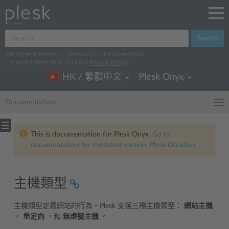
Search
We log search terms to improve our documentation.
For more information, read our
Privacy Policy
.
HK / 繁體中文
Plesk Onyx
Documentation
This is documentation for Plesk Onyx.
Go to
documentation for the latest version, Plesk Obsidian.
主機類型
主機類型定義網站的行為。Plesk 支援三種主機類型：
網站主機
，
重定向
，和
無虛擬主機
。