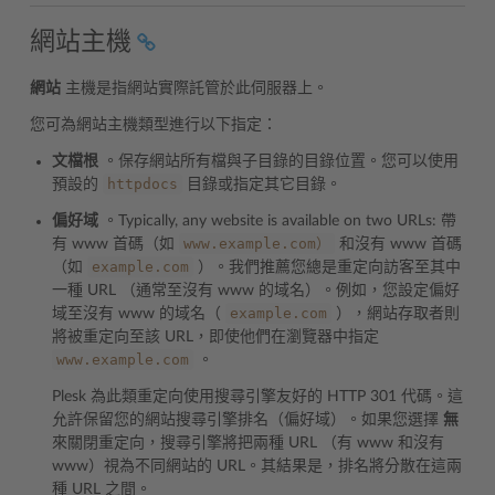
網站主機
網站
主機是指網站實際託管於此伺服器上。
您可為網站主機類型進行以下指定：
文檔根
。保存網站所有檔與子目錄的目錄位置。您可以使用
httpdocs
預設的
目錄或指定其它目錄。
偏好域
。Typically, any website is available on two URLs: 帶
www.example.com）
有 www 首碼（如
和沒有 www 首碼
example.com
（如
）。我們推薦您總是重定向訪客至其中
一種 URL （通常至沒有 www 的域名）。例如，您設定偏好
example.com
域至沒有 www 的域名（
），網站存取者則
將被重定向至該 URL，即使他們在瀏覽器中指定
www.example.com
。
Plesk 為此類重定向使用搜尋引擎友好的 HTTP 301 代碼。這
允許保留您的網站搜尋引擎排名（偏好域）。如果您選擇
無
來關閉重定向，搜尋引擎將把兩種 URL （有 www 和沒有
www）視為不同網站的 URL。其結果是，排名將分散在這兩
種 URL 之間。