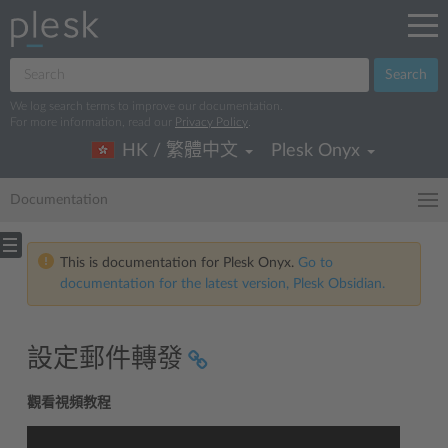
Search
We log search terms to improve our documentation.
For more information, read our
Privacy Policy
.
HK / 繁體中文
Plesk Onyx
Documentation
This is documentation for Plesk Onyx.
Go to
documentation for the latest version, Plesk Obsidian.
設定郵件轉發
觀看視頻教程