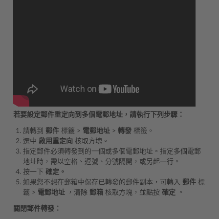
若要設定郵件重定向到多個電郵地址，請執行下列步驟：
請轉到
郵件
標籤 >
電郵地址
>
轉發
標籤。
選中
啟用重定向
核取方塊。
指定郵件必須轉發到的一個或多個電郵地址。指定多個電郵
地址時，需以空格、逗號、分號隔開，或另起一行。
按一下
確定。
如果您不想在郵箱中保存已轉發的郵件副本，可轉入
郵件
標
籤 >
電郵地址
，清除
郵箱
核取方塊，並點按
確定
。
關閉郵件轉發：