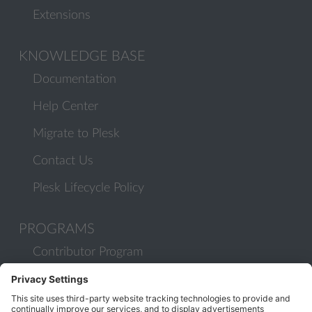
Extensions
KNOWLEDGE BASE
Documentation
Help Center
Migrate to Plesk
Contact Us
Plesk Lifecycle Policy
PROGRAMS
Contributor Program
Partner Program