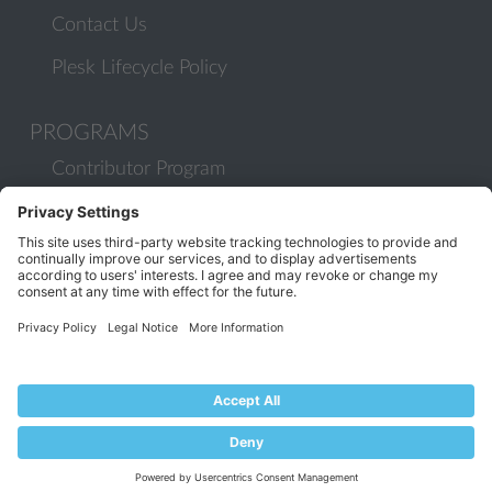
Contact Us
Plesk Lifecycle Policy
PROGRAMS
Contributor Program
Partner Program
COMMUNITY
Blog
Forums
Plesk University
© 2026 WebPros International GmbH. All rights reserved. Plesk and
the Plesk logo are trademarks of WebPros International GmbH.