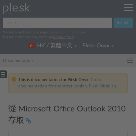
Search
We log search terms to improve our documentation.
For more information, read our
Privacy Policy
.
HK / 繁體中文
Plesk Onyx
Documentation
This is documentation for Plesk Onyx.
Go to
documentation for the latest version, Plesk Obsidian.
從 Microsoft Office Outlook 2010
存取