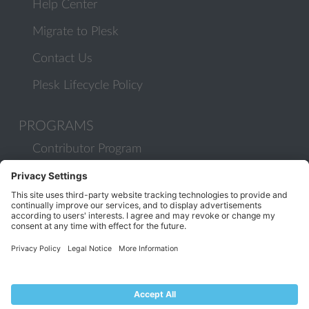
Help Center
Migrate to Plesk
Contact Us
Plesk Lifecycle Policy
PROGRAMS
Contributor Program
Partner Program
COMMUNITY
Blog
Forums
Plesk University