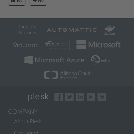
Yes
No
Industry
Partners:
COMPANY
About Plesk
Our Brand