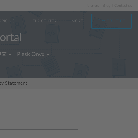
Partners
Blog
Contact us
PRICING
HELP CENTER
MORE
TRY FOR FREE
ortal
中文
Plesk Onyx
ity Statement