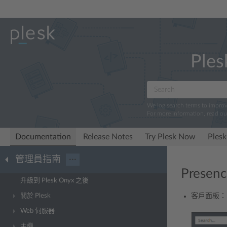
Ples
We log search terms to impro
For more information, read o
Documentation
Release Notes
Try Plesk Now
Plesk
管理員指南
···
Presen
升級到 Plesk Onyx 之後
關於 Plesk
客戶面板
Web 伺服器
主機