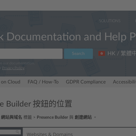
SOLUTIONS
k Documentation and Help P
HK / 繁體
Search
ve our documentation.
ur
Privacy Policy
.
 on Cloud
FAQ / How-To
GDPR Compliance
Accessibil
ce Builder 按鈕的位置
：
網站與域名
標籤 >
Presence Builder
與
創建網站
。