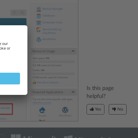
Is this page
helpful?
Yes
No