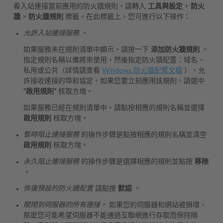
看入站連接當前應用的防火牆規則，請轉入
工具與設定
>
防火
牆
>
防火牆規則
標籤。在此標籤上，您可進行以下操作：
允許入站連接服務
。
如果服務未在規則清單中顯示，請按一下
添加防火牆規則
。
指定規則名稱以備將來使用，然後指定防火牆配置：域名、
私用或公共（詳情請查看
Windows 防火牆配置文檔
），允
許接收連接的埠和協定。如果您要立刻應用該規則，請選中
“啟用規則”
核取方塊。
如果服務已經在規則清單中，請點按相應的規則名稱並選擇
啟用規則
核取方塊。
暫時阻止連接服務
的操作步驟是點按相應的規則名稱並清空
啟用規則
核取方塊。
永久阻止連接服務
的操作步驟是選擇相應的規則並點按
移除
。
恢復預設的防火牆配置
請點按
默認
。
關閉到伺服器的所有連接。
如果您的伺服器和網站被損壞，
那麼您可能希望伺服器不能通過互聯網進行存取而保持隔