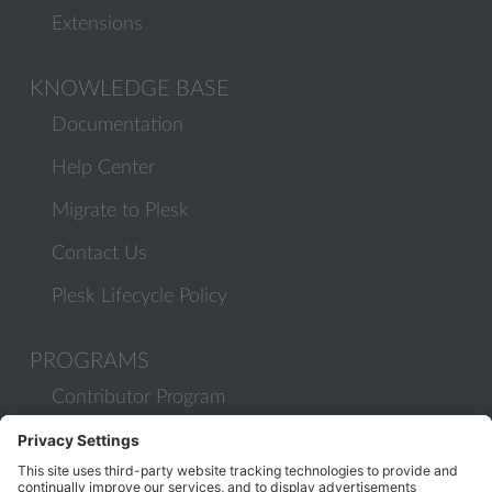
Extensions
KNOWLEDGE BASE
Documentation
Help Center
Migrate to Plesk
Contact Us
Plesk Lifecycle Policy
PROGRAMS
Contributor Program
Partner Program