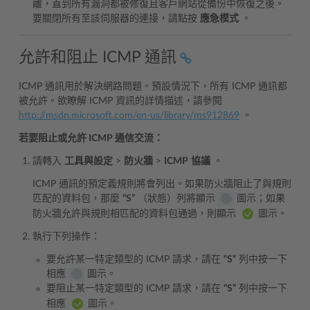
離，直到所有漏洞都被修復且客戶網站從備份中恢復之後。
要關閉所有至該伺服器的連接，請點按
應急模式
。
允許和阻止 ICMP 通訊
ICMP 通訊用於解決網路問題。預設情況下，所有 ICMP 通訊都
被允許。欲瞭解 ICMP 資訊的詳情描述，請參閱
http://msdn.microsoft.com/en-us/library/ms912869
。
若要阻止或允許 ICMP 通信交流：
請轉入
工具與設定
>
防火牆
>
ICMP
協議
。
ICMP 通訊的預定義規則將會列出。如果防火牆阻止了與規則
匹配的資料包，那麼
“S”
（狀態）列將顯示
圖示；如果
防火牆允許與規則相匹配的資料包通過，則顯示
圖示。
執行下列操作：
要允許某一特定類型的 ICMP 請求，請在
“S”
列中按一下
相應
圖示。
要阻止某一特定類型的 ICMP 請求，請在
“S”
列中按一下
相應
圖示。