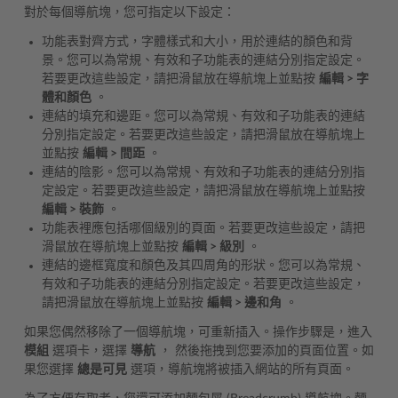
對於每個導航塊，您可指定以下設定：
功能表對齊方式，字體樣式和大小，用於連結的顏色和背
景。您可以為常規、有效和子功能表的連結分別指定設定。
若要更改這些設定，請把滑鼠放在導航塊上並點按
編輯 > 字
體和顏色
。
連結的填充和邊距。您可以為常規、有效和子功能表的連結
分別指定設定。若要更改這些設定，請把滑鼠放在導航塊上
並點按
編輯 > 間距
。
連結的陰影。您可以為常規、有效和子功能表的連結分別指
定設定。若要更改這些設定，請把滑鼠放在導航塊上並點按
編輯 > 裝飾
。
功能表裡應包括哪個級別的頁面。若要更改這些設定，請把
滑鼠放在導航塊上並點按
編輯 > 級別
。
連結的邊框寬度和顏色及其四周角的形狀。您可以為常規、
有效和子功能表的連結分別指定設定。若要更改這些設定，
請把滑鼠放在導航塊上並點按
編輯 > 邊和角
。
如果您偶然移除了一個導航塊，可重新插入。操作步驟是，進入
模組
選項卡，選擇
導航
， 然後拖拽到您要添加的頁面位置。如
果您選擇
總是可見
選項，導航塊將被插入網站的所有頁面。