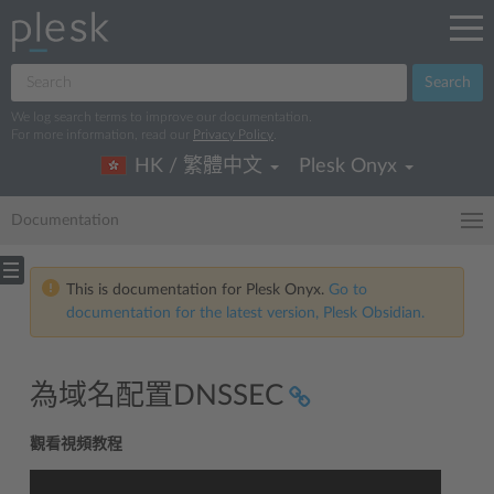
Search
We log search terms to improve our documentation.
For more information, read our
Privacy Policy
.
HK / 繁體中文
Plesk Onyx
Documentation
This is documentation for Plesk Onyx.
Go to
documentation for the latest version, Plesk Obsidian.
為域名配置DNSSEC
觀看視頻教程