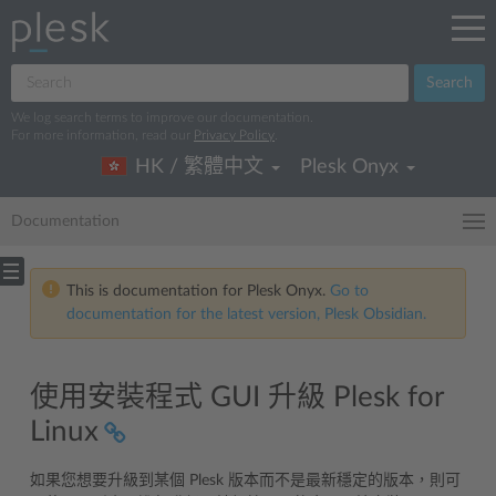
Search
We log search terms to improve our documentation.
For more information, read our
Privacy Policy
.
HK / 繁體中文
Plesk Onyx
Documentation
This is documentation for Plesk Onyx.
Go to
documentation for the latest version, Plesk Obsidian.
使用安裝程式 GUI 升級 Plesk for
Linux
如果您想要升級到某個 Plesk 版本而不是最新穩定的版本，則可