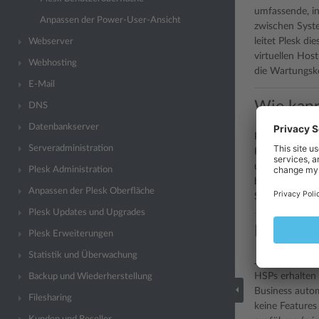
umfassende, in
Anpassen der Power-User-Ansicht
zwischen Syste
leitet Plesk d
Webserver
virtuellen Hos
Webhosting
die Wartungsko
E-Mail
Wie kann
DNS
Datenbankserver
Plesk ist ein 
Serveradministration
Hosting verkau
und diese Pak
Plesk Administration
benötigen, abe
Anpassen der Plesk Oberfläche
Sie im Abschni
Plesk Updates und Upgrades
Kann ich
Plesk Erweiterungen
Statistik und Überwachung
Jede Plesk Ben
HSPs erhalten 
Backup und Wiederherstellung
Business autom
Filesharing
keine Features