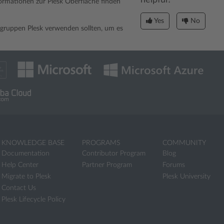
formationen zur Plesk Oberfläche finden
Yes
No
rgruppen Plesk verwenden sollten, um es
KNOWLEDGE BASE
PROGRAMS
COMMUNITY
Documentation
Contributor Program
Blog
Help Center
Partner Program
Forums
Migrate to Plesk
Plesk University
Contact Us
Plesk Lifecycle Policy