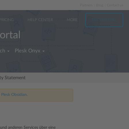
Partners
Blog
Contact us
PRICING
HELP CENTER
MORE
TRY FOR FREE
ortal
ch
Plesk Onyx
ity Statement
 Plesk Obsidian.
 und anderen Services über eine