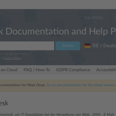
SOLUTIONS
k Documentation and Help P
DE / Deuts
Search
ove our documentation.
ur
Privacy Policy
.
 on Cloud
FAQ / How-To
GDPR Compliance
Accessibil
ocumentation for Plesk Onyx.
Go to documentation for the latest version,
esk
twickelt, um IT-Spezialisten bei der Verwaltung von Web-, DNS-, E-Mail-