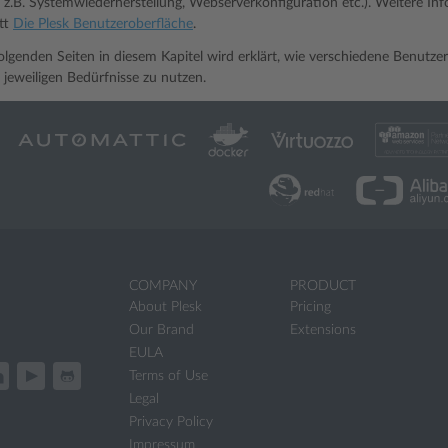
 z.B. Systemwiederherstellung, Webserverkonfiguration etc.). Weitere In
tt
Die Plesk Benutzeroberfläche
.
lgenden Seiten in diesem Kapitel wird erklärt, wie verschiedene Benutze
 jeweiligen Bedürfnisse zu nutzen.
COMPANY
PRODUCT
About Plesk
Pricing
Our Brand
Extensions
EULA
Terms of Use
Legal
Privacy Policy
Impressum