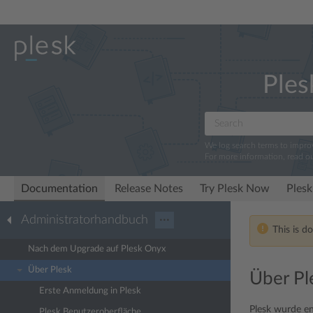
Ples
We log search terms to impr
For more information, read o
Documentation
Release Notes
Try Plesk Now
Plesk
Administratorhandbuch
···
This is d
Nach dem Upgrade auf Plesk Onyx
Über Plesk
Über Pl
Erste Anmeldung in Plesk
Plesk wurde en
Plesk Benutzeroberfläche