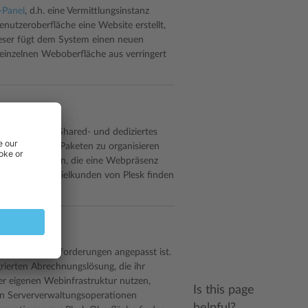
-Panel
, d.h. eine Vermittlungsinstanz
nutzeroberfläche eine Website erstellt,
ieser fügt dem System einen neuen
 einzelnen Weboberfläche aus verringert
ie Konten für Shared- und dediziertes
rressourcen in Paketen zu organisieren
elpersonen sein, die eine Webpräsenz
tionen zu den Zielkunden von Plesk finden
enau an ihre Anforderungen angepasst ist.
grierten Abrechnungslösung, die ihr
er eigenen Webinfrastruktur nutzen,
Is this page
sen Serververwaltungsoperationen
helpful?