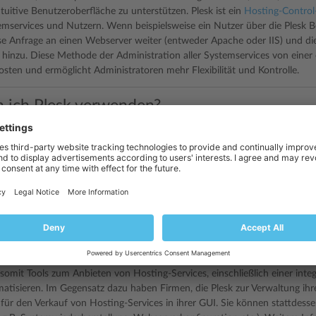
tuitive Benutzeroberfläche zu unterstützen. Plesk ist ein
Hosting-Control
mservices und Nutzern. Wenn beispielsweise ein Nutzer über die Plesk Be
iese Anfrage an einen Webserver weiter (entweder Apache oder IIS) und d
t hinzu. Diese Methode der Administration aller Systemservices von einer
sten und ermöglicht Administratoren mehr Flexibilität und Kontrolle.
 ich Plesk verwenden?
wichtiges Werkzeug für Hosting-Service-Provider (HSPs) – Unternehmen, d
fen. Es wird auf einem Server installiert und ermöglicht HSPs, ihre Serve
ete ihren Kunden anzubieten. Diese Kunden können Firmen wie auch Einz
r nicht über die erforderliche IT-Infrastruktur verfügen. Weitere Informa
tt
Über Plesk Benutzer
.
 Plesk an meine Anforderungen anpassen?
utzergruppe erhält ihre eigene grafische Benutzeroberfläche (GUI), die g
somit Tools zum Anbieten von Hosting-Services, einschließlich einer inte
atisieren. Im Gegensatz dazu haben Firmen, die Plesk zur Verwaltung ihr
 für den Verkauf von Hosting-Services in ihrer GUI. Sie können stattdes