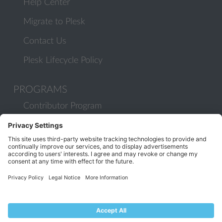
Help Center
Migrate to Plesk
Contact Us
Plesk Lifecycle Policy
PROGRAMS
Contributor Program
Partner Program
COMMUNITY
Blog
Forums
Plesk University