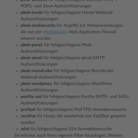
POP3- und Sieve-Authentifizierungen
plesk-horde
für fehlgeschlagene Horde-Webmail-
Authentifizierungen
plesk-modsecurity
für Angriffe auf Webanwendungen,
die von der
ModSecurity
Web Application Firewall
erkannt wurden
plesk-panel
, für fehlgeschlagene Plesk
Authentifizierungen
plesk-qmail
für fehlgeschlagene qmail-SMTP-
Authentifizierungen
plesk-roundcube
für fehlgeschlagene Roundcube-
Webmail-Authentifizierungen
plesk-wordpress
, für fehlgeschlagene WordPress
Authentifizierungen
postfix-sasl
für fehlgeschlagene Postfix-SMTP- und SASL-
Authentifizierungen
proftpd
für fehlgeschlagene ProFTPD-Anmeldeversuche
recidive
für Hosts, die wiederholt von Fail2Ban gesperrt
wurden
sshd
für fehlgeschlagene SSH-Anmeldeversuche
Sie können auch Ihren eigenen Filter hinzufügen. Weitere