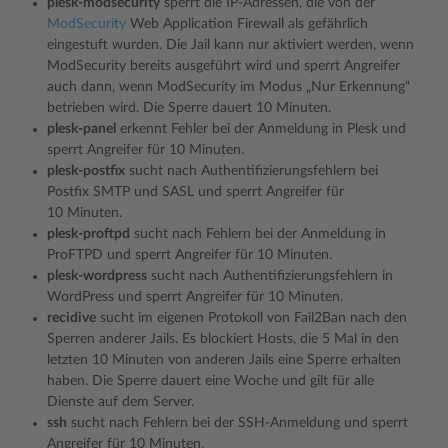
plesk-modsecurity
sperrt die IP-Adressen, die von der
ModSecurity
Web Application Firewall als gefährlich
eingestuft wurden. Die Jail kann nur aktiviert werden, wenn
ModSecurity bereits ausgeführt wird und sperrt Angreifer
auch dann, wenn ModSecurity im Modus „Nur Erkennung“
betrieben wird. Die Sperre dauert 10 Minuten.
plesk-panel
erkennt Fehler bei der Anmeldung in Plesk und
sperrt Angreifer für 10 Minuten.
plesk-postfix
sucht nach Authentifizierungsfehlern bei
Postfix SMTP und SASL und sperrt Angreifer für
10 Minuten.
plesk-proftpd
sucht nach Fehlern bei der Anmeldung in
ProFTPD und sperrt Angreifer für 10 Minuten.
plesk-wordpress
sucht nach Authentifizierungsfehlern in
WordPress und sperrt Angreifer für 10 Minuten.
recidive
sucht im eigenen Protokoll von Fail2Ban nach den
Sperren anderer Jails. Es blockiert Hosts, die 5 Mal in den
letzten 10 Minuten von anderen Jails eine Sperre erhalten
haben. Die Sperre dauert eine Woche und gilt für alle
Dienste auf dem Server.
ssh
sucht nach Fehlern bei der SSH-Anmeldung und sperrt
Angreifer für 10 Minuten.