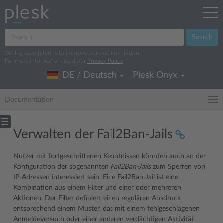
Search
We log search terms to improve our documentation.
For more information, read our
Privacy Policy
.
DE / Deutsch
Plesk Onyx
Documentation
Verwalten der Fail2Ban-Jails
Nutzer mit fortgeschrittenen Kenntnissen könnten auch an der
Konfiguration der sogenannten
Fail2Ban-Jails
zum Sperren von
IP-Adressen interessiert sein. Eine Fail2Ban-Jail ist eine
Kombination aus einem Filter und einer oder mehreren
Aktionen. Der Filter definiert einen regulären Ausdruck
entsprechend einem Muster, das mit einem fehlgeschlagenen
Anmeldeversuch oder einer anderen verdächtigen Aktivität