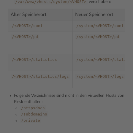
/var/www/vhosts/system/<VHOST>
verschoben:
Alter Speicherort
Neuer Speicherort
/<VHOST>/conf
/system/<VHOST>/conf
/<VHOST>/pd
/system/<VHOST>/pd
/<VHOST>/statistics
/system/<VHOST>/statist
/<VHOST>/statistics/logs
/system/<VHOST>/logs
Folgende Verzeichnisse sind nicht in den virtuellen Hosts von
Plesk enthalten:
/httpsdocs
/subdomains
/private