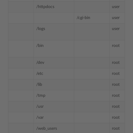
/httpdocs
user
/cgi-bin
user
/logs
user
/bin
root
/dev
root
/etc
root
/lib
root
/tmp
root
/usr
root
/var
root
/web_users
root