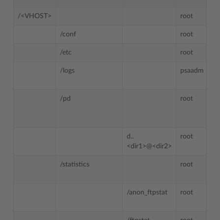
/<VHOST>
root
/conf
root
/etc
root
/logs
psaadm
/pd
root
d..
root
<dir1>@<dir2>
/statistics
root
/anon_ftpstat
root