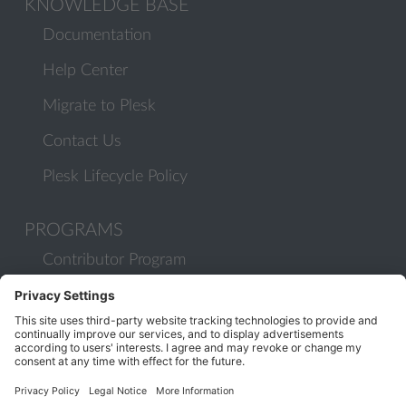
KNOWLEDGE BASE
Documentation
Help Center
Migrate to Plesk
Contact Us
Plesk Lifecycle Policy
PROGRAMS
Contributor Program
Partner Program
COMMUNITY
Blog