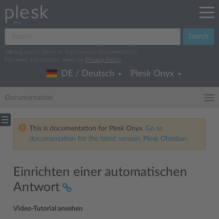
Search
We log search terms to improve our documentation.
For more information, read our
Privacy Policy
.
DE / Deutsch
Plesk Onyx
Documentation
This is documentation for Plesk Onyx.
Go to
documentation for the latest version, Plesk Obsidian.
Einrichten einer automatischen
Antwort
Video-Tutorial ansehen