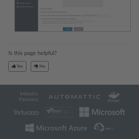
Is this page helpful?
Yes
No
Industry
Partners: