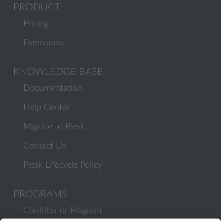
PRODUCT
Pricing
Extensions
KNOWLEDGE BASE
Documentation
Help Center
Migrate to Plesk
Contact Us
Plesk Lifecycle Policy
PROGRAMS
Contributor Program