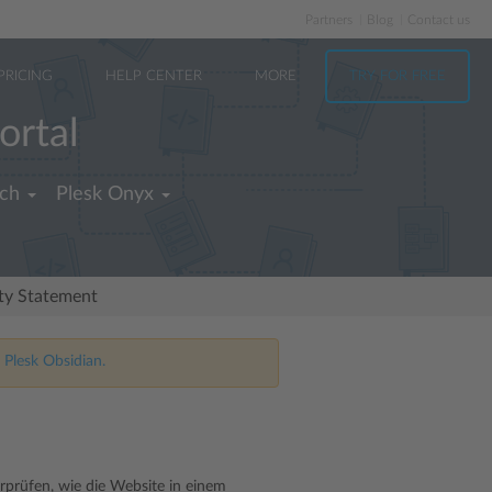
Partners
Blog
Contact us
PRICING
HELP CENTER
MORE
TRY FOR FREE
ortal
ch
Plesk Onyx
ity Statement
 Plesk Obsidian.
rüfen, wie die Website in einem