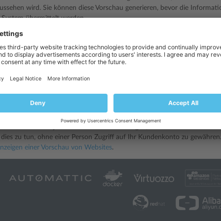
ssehen wird. Sie können diese Vorschau generieren, bevor die Informat
ystem übermittelt werden.
eine Website-Vorschau an:
zu
Websites & Domains
.
 auf
Vorschau
unter dem Domainnamen der Website, die Sie vorab anse
e wird in einem neuen Browserfenster geöffnet.
Die Inhalte passwortgeschützter Verzeichnisse sind im Vorschaumodus u.U
n Sie vielleicht jemandem Ihre Website zeigen, obwohl Ihr Domainname no
 dies zu tun, ohne einer Person Zugriff auf Ihr Kundenkonto zu gewähren
nzeigen einer Vorschau von Websites
.