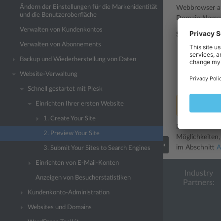
Ändern der Einstellungen für die Markenidentität
Webbrowser au
und die Benutzeroberfläche
Domain Name S
Verwalten von Kundenkontos
So zeigen Sie 
Verwalten von Abonnements
Gehen Sie 
Backup und Wiederherstellung von Daten
Klicken Sie
Website-Verwaltung
Ihre Websit
Schnell gestartet mit Plesk
Einrichten Ihrer ersten Website
Bemerkung:
1. Create Your Site
Manchmal müsse
2. Preview Your Site
Möglichkeiten,
im Abschnitt
A
3. Submit Your Sites to Search Engines
Einrichten von E-Mail-Konten
Industry
Anzeigen von Besucherstatistiken
Partners:
Kundenkonto-Administration
Websites und Domains