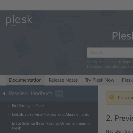
Ples
We log search terms to impr
For more information, read o
Documentation
Release Notes
Try Plesk Now
Plesk
Reseller-Handbuch
···
This is d
Einführung in Plesk
Details zu Service-Paketen und Abonnements
2. Previ
Erste Schritte Ihres Hosting-Unternehmens in
Plesk
Nachdem Sie W