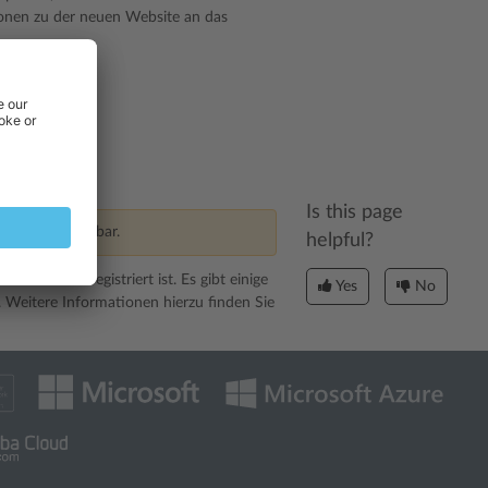
ionen zu der neuen Website an das
hen möchten.
Is this page
. nicht verfügbar.
helpful?
ch nicht registriert ist. Es gibt einige
Yes
No
. Weitere Informationen hierzu finden Sie