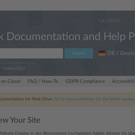
SOLUTIONS
k Documentation and Help P
DE / Deuts
Search
ove our documentation.
ur
Privacy Policy
.
 on Cloud
FAQ / How-To
GDPR Compliance
Accessibil
ocumentation for Plesk Onyx.
Go to documentation for the latest version,
ew Your Site
ebsite-Dateien in das Abonnement hochgeladen haben, können Sie überp