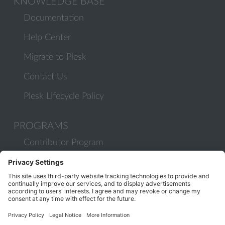
KNOWLEDGE BASE
Documentation
Help Center
Migrate to Plesk
Contact Us
Plesk Lifecycle Policy
PROGRAMS
Contributor Program
Partner Program
COMMUNITY
Blog