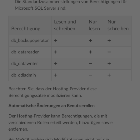
Die Standardzusammenstellungen von Berechtigungen für
Microsoft SQL Server sind:
Lesen und
Nur
Nur
Berechtigung
schreiben
lesen
schreiben
db_backupoperator
➕
➕
➕
db_datareader
➕
➕
➖
db_datawriter
➕
➖
➕
db_ddladmin
➕
➖
➕
Beachten Sie, dass der Hosting-Provider diese
Berechtigungssätze modifizieren kann.
Automatische Änderungen an Benutzerrollen
Der Hosting-Provider kann Berechtigungen, die mit
verschiedenen Rollen erteilt werden, hinzufügen sowie
entfernen.
Bei MySQL wirken sich Modifikationen nicht auf die