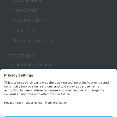
Documentation
Help Center
Migrate to Plesk
Contact Us
Plesk Lifecycle Policy
PROGRAMS
Contributor Program
Partner Program
COMMUNITY
Blog
Forums