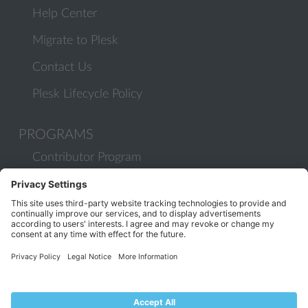
Help Center
Migrate to Plesk
Contact Us
Plesk Lifecycle Policy
PROGRAMS
Contributor Program
Partner Program
COMMUNITY
Blog
Forums
Plesk University