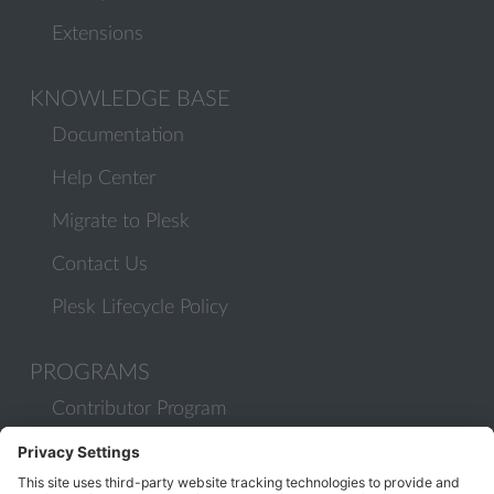
Extensions
KNOWLEDGE BASE
Documentation
Help Center
Migrate to Plesk
Contact Us
Plesk Lifecycle Policy
PROGRAMS
Contributor Program
Partner Program