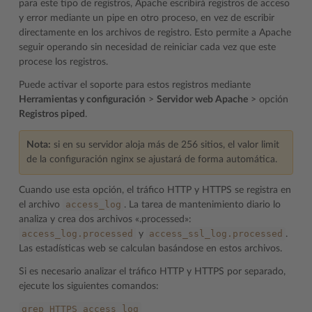
para este tipo de registros, Apache escribirá registros de acceso
y error mediante un pipe en otro proceso, en vez de escribir
directamente en los archivos de registro. Esto permite a Apache
seguir operando sin necesidad de reiniciar cada vez que este
procese los registros.
Puede activar el soporte para estos registros mediante
Herramientas y configuración
>
Servidor web Apache
> opción
Registros piped
.
Nota:
si en su servidor aloja más de 256 sitios, el valor limit
de la configuración nginx se ajustará de forma automática.
Cuando use esta opción, el tráfico HTTP y HTTPS se registra en
access_log
el archivo
. La tarea de mantenimiento diario lo
analiza y crea dos archivos «.processed»:
access_log.processed
access_ssl_log.processed
y
.
Las estadísticas web se calculan basándose en estos archivos.
Si es necesario analizar el tráfico HTTP y HTTPS por separado,
ejecute los siguientes comandos:
grep
HTTPS
access_log