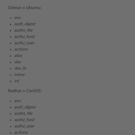
Debian o Ubuntu:
env
auth_digest
authn_file
authz_host
authz_user
actions
alias
dav
dav_fs
mime
ssl
Redhat o CentOS:
env
auth_digest
authn_file
authz_host
authz_user
actions