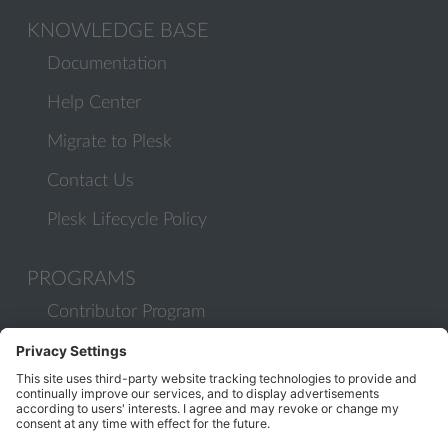
KNOWLEDGE BASE
Documentation
Help Center
Migrate to Plesk
Contact Us
Plesk Lifecycle Policy
PROGRAMS
Contributor Program
Partner Program
COMMUNITY
Blog