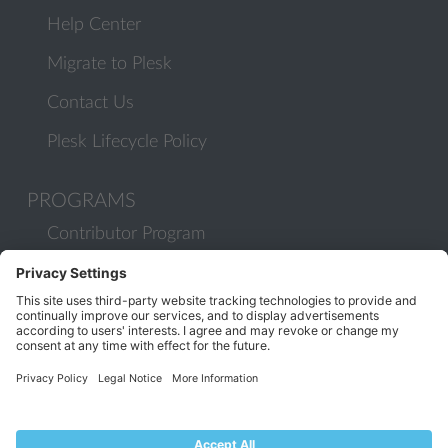
Help Center
Migrate to Plesk
Contact Us
Plesk Lifecycle Policy
PROGRAMS
Contributor Program
Partner Program
COMMUNITY
Blog
Forums
Plesk University