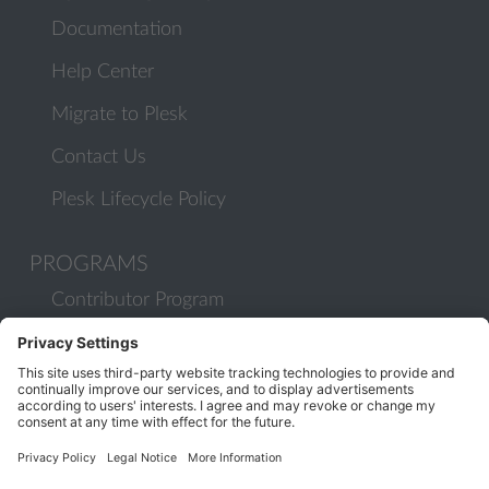
Documentation
Help Center
Migrate to Plesk
Contact Us
Plesk Lifecycle Policy
PROGRAMS
Contributor Program
Partner Program
COMMUNITY
Blog
Forums