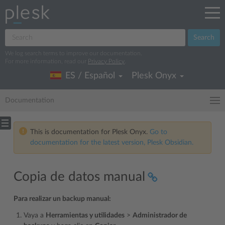
Search
We log search terms to improve our documentation.
For more information, read our
Privacy Policy
.
ES / Español
Plesk Onyx
Documentation
This is documentation for Plesk Onyx.
Go to
documentation for the latest version, Plesk Obsidian.
Copia de datos manual
Para realizar un backup manual:
Vaya a
Herramientas y utilidades
>
Administrador de