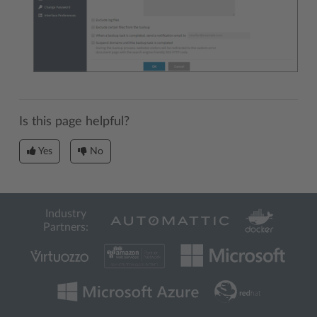
Is this page helpful?
Yes
No
Industry
Partners: