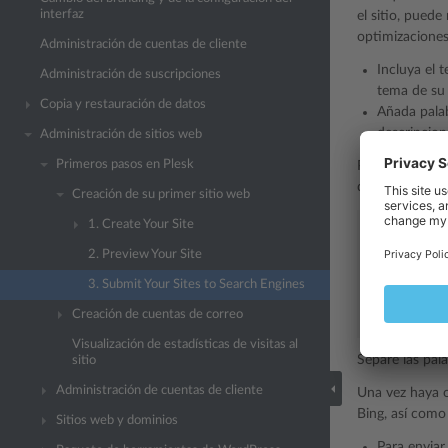
interfaz
el sitio, pued
optimizaciones
Administración de cuentas de cliente
Incluya el 
Administración de suscripciones
tema de su 
Copia y restauración de datos
Añada palab
descripcion
Administración de sitios web
Primeros pasos en Plesk
Por ejemplo, s
de su sitio web
Creación de su primer sitio web
1. Create Your Site
<HEAD>
<TITLE>
2. Preview Your Site
</TITLE>
<META
name
3. Submit Your Sites to Search Engines
<META
name
Creación de cuentas de correo
</HEAD>
Visualización de estadísticas de visitas al
Separe las pal
sitio
Administración de cuentas de cliente
Una vez haya o
Bing, así como
Sitios web y dominios
Para enviar