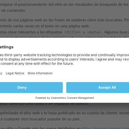
e mejorar el posicionamiento del sitio en los resultados de búsqueda de lo
 de contenido:
texto de sus páginas web en las frases de palabras clave más buscadas. 
interés varias veces en el texto en una página web.
<title>
<meta>
ras clave relevantes a las etiquetas
y
. Algunos busc
es en meta tags dentro de las páginas web y muestran estas palabras clav
i comercializa software de automatización de hosting, puede incluir las s
:
=
"keywords"
content=
"order,hosting,software"
>
=
"description"
content=
"Ordering Hosting Automation Soft
abras clave con una coma y sin espacios en blanco.
ptimizado el sitio web y lo haya publicado en su cuenta de cliente, env
 a cualquier otro buscador popular de su país.
 un sitio a Google, siga los pasos detallados en
https://support.google.c