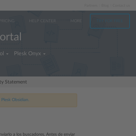
Partners
Blog
Contact us
PRICING
HELP CENTER
MORE
TRY FOR FREE
ortal
ol
Plesk Onyx
ity Statement
 Plesk Obsidian.
enviarlo a los buscadores. Antes de enviar