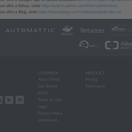
un sitio a Yahoo, visite
http://search.yahoo.com/info/submit.html
.
un sitio a Bing, visite
http://www.bing.com/toolbox/submit-site-url
.
COMPANY
PRODUCT
About Plesk
Pricing
Our Brand
Extensions
EULA
Terms of Use
Legal
Privacy Policy
Impressum