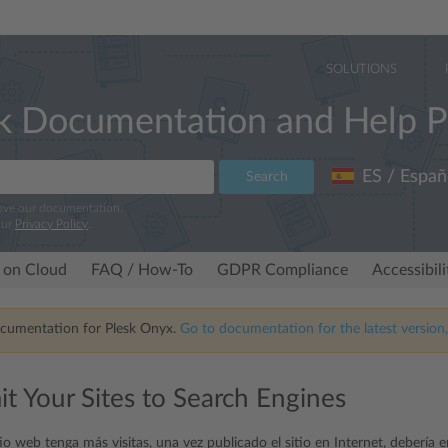
SOLUTIONS
k Documentation and Help P
ES / Españ
Search
rove our documentation.
our
Privacy Policy
.
 on Cloud
FAQ / How-To
GDPR Compliance
Accessibil
ocumentation for Plesk Onyx.
Go to documentation for the latest version,
it Your Sites to Search Engines
io web tenga más visitas, una vez publicado el sitio en Internet, debería 