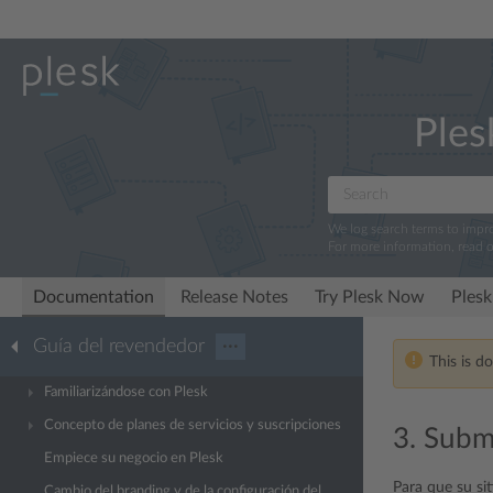
Ples
We log search terms to imp
For more information, read 
Documentation
Release Notes
Try Plesk Now
Plesk
Guía del revendedor
···
This is d
Familiarizándose con Plesk
Concepto de planes de servicios y suscripciones
3. Subm
Empiece su negocio en Plesk
Para que su sit
Cambio del branding y de la configuración del