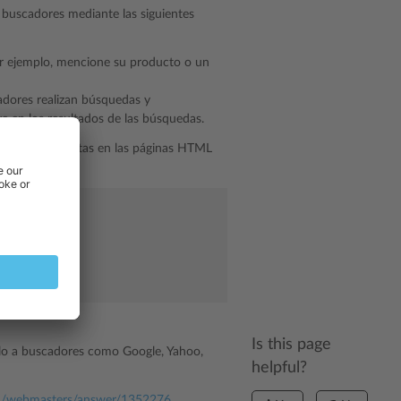
s buscadores mediante las siguientes
Por ejemplo, mencione su producto o un
adores realizan búsquedas y
e en los resultados de las búsquedas.
iguientes etiquetas en las páginas HTML
ware"
>
Is this page
íelo a buscadores como Google, Yahoo,
helpful?
om/webmasters/answer/1352276
.