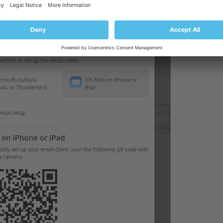
ien fourni sur l’appareil sur lequel vous voulez configurer votre compte mai