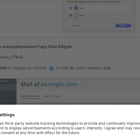
r automatiquement l’app Mail d’Apple :
ous à Plesk.
Mail
et cliquez sur l’icône
à côté de votre adresse mail.