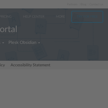
Partners
Blog
Contact us
PRICING
HELP CENTER
MORE
TRY FOR FREE
ortal
s
Plesk Obsidian
icy
Accessibility Statement