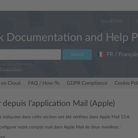
SOLUTIONS
k Documentation and Help P
FR / Françai
Search
e our documentation.
Privacy Policy
.
 on Cloud
FAQ / How-To
GDPR Compliance
Cookie Pol
depuis l’application Mail (Apple)
s indiquées dans cette section ont été vérifiées dans Apple Mail 13.4.
nfigurer votre compte mail dans Apple Mail de deux manières :
nt.