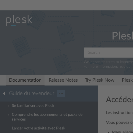
Ples
We log search terms to improv
For more information, read our
Documentation
Release Notes
Try Plesk Now
Plesk
Guide du revendeur
···
Accéder 
Se familiariser avec Plesk
Les instruction
Comprendre les abonnements et packs de
services
Vous pouvez co
Lancer votre activité avec Plesk
Manuelleme