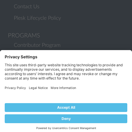
Contact Us
Plesk Lifecycle Policy
PROGRAMS
Contributor Program
Partner Program
COMMUNITY
Blog
Forums
Plesk University
© 2026 WebPros International GmbH. All rights reserved. Plesk and
the Plesk logo are trademarks of WebPros International GmbH.