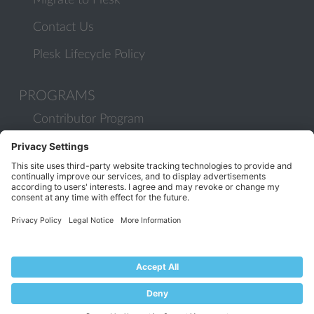
Migrate to Plesk
Contact Us
Plesk Lifecycle Policy
PROGRAMS
Contributor Program
Partner Program
COMMUNITY
Blog
Forums
Plesk University
© 2026 WebPros International GmbH. All rights reserved. Plesk and