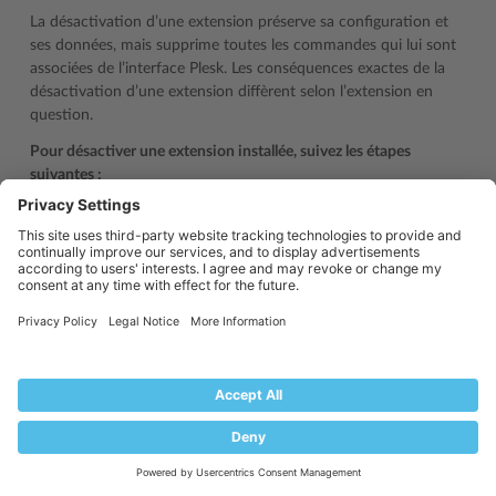
La désactivation d’une extension préserve sa configuration et
ses données, mais supprime toutes les commandes qui lui sont
associées de l’interface Plesk. Les conséquences exactes de la
désactivation d’une extension diffèrent selon l’extension en
question.
Pour désactiver une extension installée, suivez les étapes
suivantes :
Dans le volet de navigation, cliquez sur
Extensions
, puis allez
dans
Mes extensions
.
Sélectionnez l’extension que vous voulez désactiver, puis
cliquez sur
Désactiver
.
Pour activer une extension désactivée, suivez les étapes
suivantes :
Dans le volet de navigation, cliquez sur
Extensions
, puis allez
dans
Mes extensions
.
Sélectionnez l’extension que vous voulez activer, puis cliquez
sur
Activer
.