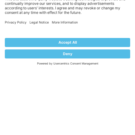
Help Center
Migrate to Plesk
Contact Us
Plesk Lifecycle Policy
PROGRAMS
Contributor Program
Partner Program
COMMUNITY
Blog
Forums
Plesk University