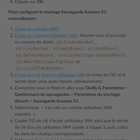
Cliquez sur
OK
.
Pour configurer le stockage Sauvegarde Amazon S3
manuellement :
Créez un compte AWS
.
Créez un compte utilisateur IAM
. Assurez-vous d’accorder
s3:CreateBucket
au compte les droits
,
s3:ListBucket
s3:GetObject
s3:PutObject
,
,
,
s3:DeleteObject
s3:ListMultipartUploadParts
,
,
s3:AbortMultipartUpload
et
s3:ListAllMyBuckets
.
Créez une clé d’accès utilisateur IAM
et notez-en l’ID et le
secret dont vous aurez besoin ultérieurement.
Connectez-vous à Plesk et allez sous
Outils & Paramètres
>
Gestionnaire de sauvegardes
>
Paramètres du stockage
distant
>
Sauvegarde Amazon S3
.
Sélectionnez » J’ai créé un compte utilisateur IAM
restreint ».
Copiez l’ID de clé d’accès utilisateur IAM ainsi que le secret
de clé d’accès utilisateur IAM copiés à l’étape 3, puis collez-
les dans les champs correspondants.