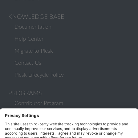
KNOWLEDGE BASE
Documentation
Help Center
Migrate to Plesk
Contact Us
Plesk Lifecycle Policy
PROGRAMS
Contributor Program
Partner Program
COMMUNITY