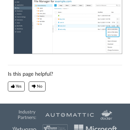
Is this page helpful?
Yes
No
Industry
Partners: