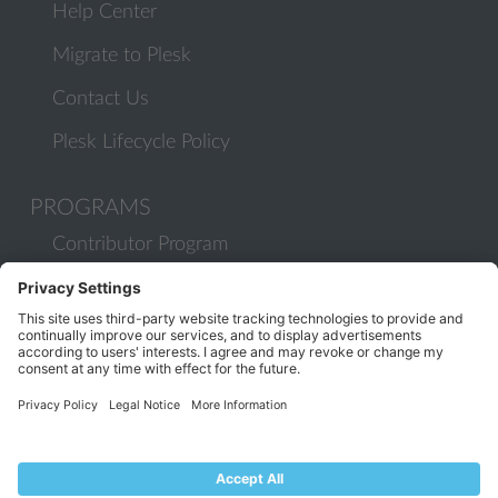
Help Center
Migrate to Plesk
Contact Us
Plesk Lifecycle Policy
PROGRAMS
Contributor Program
Partner Program
COMMUNITY
Blog
Forums
Plesk University