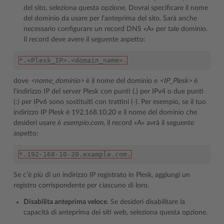
del sito, seleziona questa opzione. Dovrai specificare il nome
del dominio da usare per l’anteprima del sito. Sarà anche
necessario configurare un record DNS «A» per tale dominio.
Il record deve avere il seguente aspetto:
*.<Plesk_IP>.<domain_name>.
dove
<nome_­dominio>
è il nome del dominio e
<IP_Plesk>
è
l’indirizzo IP del server Plesk con punti (.) per IPv4 o due punti
(:) per IPv6 sono sostituiti con trattini (-). Per esempio, se il tuo
indirizzo IP Plesk è 192.168.10.20 e il nome del dominio che
desideri usare è
esempio.com
, il record «A» avrà il seguente
aspetto:
*.192-168-10-20.example.com.
Se c’è più di un indirizzo IP registrato in Plesk, aggiungi un
registro corrispondente per ciascuno di loro.
Disabilita anteprima veloce
. Se desideri disabilitare la
capacità di anteprima dei siti web, seleziona questa opzione.