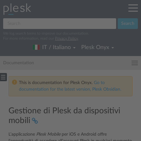
Search
We log search terms to improve our documentation.
For more information, read our
Privacy Policy
.
IT / Italiano
Plesk Onyx
Documentation
This is documentation for Plesk Onyx.
Go to
documentation for the latest version, Plesk Obsidian.
Gestione di Plesk da dispositivi
mobili
L’applicazione
Plesk Mobile
per iOS e Android offre