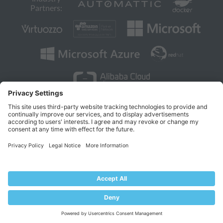
Partners:
COMPANY
About Plesk
Our Brand
EULA
Terms of Use