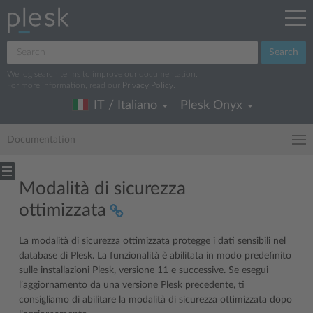
Search
We log search terms to improve our documentation.
For more information, read our
Privacy Policy
.
IT / Italiano
Plesk Onyx
Documentation
Modalità di sicurezza
ottimizzata
La modalità di sicurezza ottimizzata protegge i dati sensibili nel
database di Plesk. La funzionalità è abilitata in modo predefinito
sulle installazioni Plesk, versione 11 e successive. Se esegui
l’aggiornamento da una versione Plesk precedente, ti
consigliamo di abilitare la modalità di sicurezza ottimizzata dopo