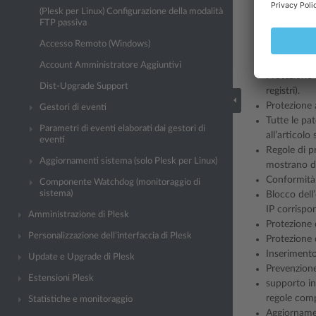
nocivo dal s
(Plesk per Linux) Configurazione della modalità
allo stesso
FTP passiva
compromesso
Accesso Remoto (Windows)
Regole di p
Protezione 
Account Amministratore Aggiuntivi
Protezione 
Dist-Upgrade Support
registri).
Protezione 
Gestori di eventi
Tutte le pat
Parametri di eventi elaborati dai gestori di
all’articolo
eventi
Regole di pr
Aggiornamenti sistema (solo Plesk per Linux)
mostrano dat
Conformità 
Componente Watchdog (monitoraggio di
sistema)
Blocco dell
IP corrispo
Amministrazione di Plesk
Protezione
Personalizzazione dell’interfaccia di Plesk
Protezione d
Inserimento 
Update e Upgrade di Plesk
Prevenzione
Estensioni Plesk
supporto in
regole comp
Statistiche e monitoraggio
Aggiornamen