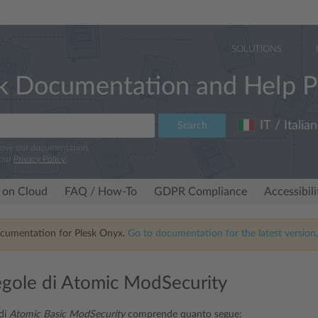
SOLUTIONS
k Documentation and Help P
IT / Italia
Search
rove our documentation.
 our
Privacy Policy
.
 on Cloud
FAQ / How-To
GDPR Compliance
Accessibil
ocumentation for Plesk Onyx.
Go to documentation for the latest version,
regole di Atomic ModSecurity
 di
Atomic Basic ModSecurity
comprende quanto segue: