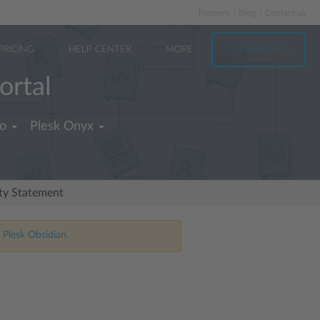
Partners
Blog
Contact us
PRICING
HELP CENTER
MORE
TRY FOR FREE
ortal
no
Plesk Onyx
ity Statement
 Plesk Obsidian.