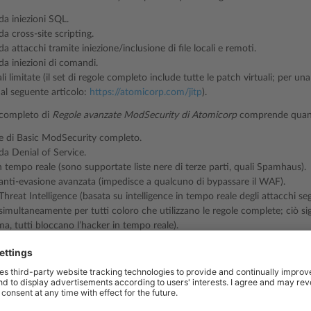
da iniezioni SQL.
a cross-site scripting.
a attacchi tramite iniezione/inclusione di file locali e remoti.
da iniezioni di comandi.
li limitate (il set di regole completo include tutte le patch virtuali; per una
 al seguente articolo:
https://atomicorp.com/jitp
).
e completo di
Regole avanzate ModSecurity di Atomicorp
comprende quan
le di Basic ModSecurity completo.
da Denial of Service.
in tempo reale (sono supportate liste nere di terze parti, quali Spamhaus).
anti-evasione avanzata (impedisce a qualcuno di bypassare il WAF).
hreat Intelligence (basata su intelligence in tempo reale degli attacchi segn
simultaneamente per tutti coloro che utilizzano le regole complete; ciò sign
ma, tutti bloccano l’hacker in tempo reale).
 automatico dei motori di ricerca nella lista bianca di sicurezza (nessun fa
evati automaticamente e inseriti nella lista bianca in modo da evitare lo s
icazione delle pagine dei siti).
dai bot dannosi.
utomatica del codice nocivo dai siti web (se un sito web è compromesso