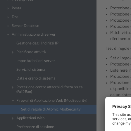
Protezione 
Posta
Protezione d
Dns
Protezione d
Server Database
Protezione 
Patch virtua
Amministrazione di Server
riferimento
Gestione degli Indirizzi IP
Il set di regol
Pianificare attività
Set di rego
Impostazioni del server
Protezione 
Servizi di sistema
Liste nere 
Protezione 
Data e orario di sistema
Protezione T
Protezione contro attacchi di forza bruta
disponibile 
(Fail2Ban)
da un siste
Firewall di Applicazione Web (ModSecurity)
Inserimento
vengono ril
Set di regole di Atomic ModSecurity
della classif
Applicazioni Web
Protezione 
Rimozione a
Preferenze di sessione