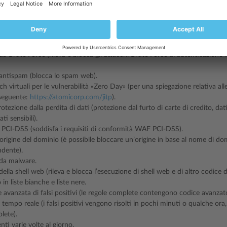
ito in tempo reale, senza toccare il codice nel sistema; ciò garantisce l’asse
 tempo, rimuove dai siti qualsiasi elemento dannoso; pertanto è possibile ut
 ed eliminare gli effetti delle applicazioni web danneggiate senza dover far
rotezione avanzata per iniezione SQL, XSS, CSRF, RFI, LFI.
avanzata per WordPress, Joomla, Drupal, Magento e altre applicazioni we
da Brute Force (rileva e blocca gli attacchi Brute Force di autenticazione w
antispam (blocca lo spam web).
ch virtuali per le vulnerabilità «Zero Day» (per una spiegazione relativa alle
 seguente:
https://atomicorp.com/jitp
).
otezione dalla perdita di dati (protezione dal furto di carte di credito, dat
i sensibili).
PCI-DSS (soddisfa i requisiti di conformità WAF PCI-DSS).
’origine del dominio (è possibile bloccare un’origine in base al nome di do
ndente).
 da malware.
ella shell web (rileva e blocca l’esecuzione di shell web e di altro codice 
in liste bianche e liste nere.
 avanzata di falsi positivi (le regole complete contengono codice avanzato a
 tempo reale (i falsi positivi vengono risolti in pochi minuti o qualche or
lete).
ti varie volte al giorno.