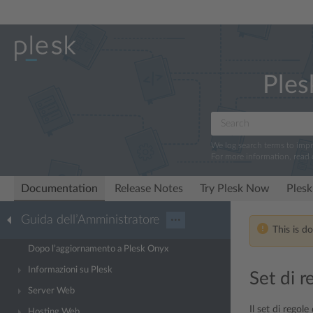
Ples
We log search terms to imp
For more information, read
Documentation
Release Notes
Try Plesk Now
Plesk
Guida dell’Amministratore
···
This is d
Dopo l’aggiornamento a Plesk Onyx
Informazioni su Plesk
Set di 
Server Web
Il set di regole
Hosting Web