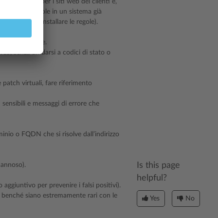
nza di rischi per i siti web dei clienti e,
ilizzare le regole in un sistema già
e altro che installare le regole).
b molto diffuse.
eb, senza affidarsi a codici di stato o
 patch virtuali, fare riferimento
i sensibili e messaggi di errore che
minio o FQDN che si risolve dall’indirizzo
Is this page
dannoso).
helpful?
ggiuntivo per prevenire i falsi positivi).
a, benché siano estremamente rari con le
Yes
No