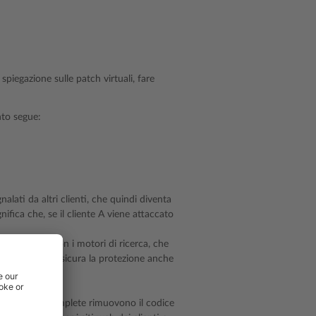
 spiegazione sulle patch virtuali, fare
to segue:
alati da altri clienti, che quindi diventa
ifica che, se il cliente A viene attaccato
lso positivo con i motori di ricerca, che
poofing; ciò assicura la protezione anche
, le regole complete rimuovono il codice