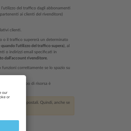
l’utilizzo del traffico dagli abbonamenti
partenenti ai clienti del rivenditore)
tivi clienti.
co o il traffico supererà un determinato
 quando l’utilizzo del traffico supera
), al
i o indirizzi email specificati in
rato dall’account rivenditore
.
funzioni correttamente se lo spazio su
ndo nessun tipo di risorsa è
e delle caselle postali. Quindi, anche se
 postali.