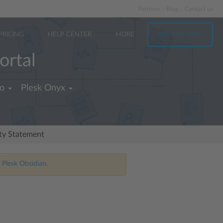
Partners
Blog
Contact us
PRICING
HELP CENTER
MORE
TRY FOR FREE
ortal
no
Plesk Onyx
ity Statement
 Plesk Obsidian.