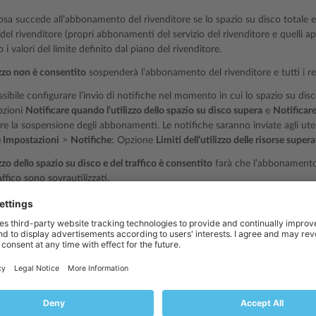
osa succede all’abbonamento del rivenditore se lo spazio su disco totale e 
 del rivenditore (propri abbonamenti del servizio del rivenditore e quelli ap
i valori del limite definito dal piano del rivenditore.
izzo non è consentito
sospenderà l’abbonamento del rivenditore e tutti i rela
sibile configurare l’invio di notifiche nel momento in cui lo spazio su dis
opzioni
Notificare quando l’utilizzo dello spazio su disco supera
e
Notificare
are la sospensione degli abbonamenti. Le notifiche saranno inviate agli utent
e Impostazioni
>
Notifiche
: Opzione
Limiti dell’utilizzo delle risorse supe
izzo dello spazio su disco e del traffico è consentito
farà che l’abbonamento 
raffico sono sovrautilizzati.
zo consentito
permetterà il corretto funzionamento dell’abbonamento qua
ata.
e sul sovrautilizzo non sono applicabili ai limiti impostati sulla dimension
vrautilizzo, accertati di assegnare sufficiente spazio su disco per le caselle
rselling