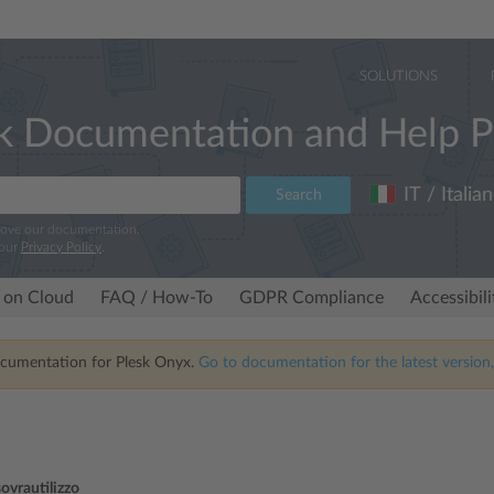
SOLUTIONS
k Documentation and Help P
IT / Italia
Search
rove our documentation.
 our
Privacy Policy
.
 on Cloud
FAQ / How-To
GDPR Compliance
Accessibil
ocumentation for Plesk Onyx.
Go to documentation for the latest version,
ovrautilizzo