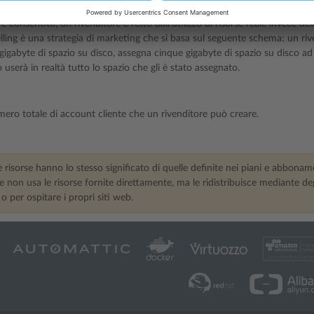
 rivenditore può vendere più risorse di quelle che gli sono state assegnate
 è consentito, un rivenditore è retto dall’utilizzo di risorse reale invece de
selling è una strategia di marketing che si basa sul seguente schema: un riv
 gigabyte di spazio su disco, assegna cinque gigabyte di spazio su disco a
 userà in realtà tutto lo spazio che gli è stato assegnato.
mero totale di account cliente che un rivenditore può creare.
e risorse hanno lo stesso significato di quelle definite nei piani e abbonam
e non usa le risorse fornite direttamente, ma le ridistribuisce mediante de
 o per ospitare i propri siti web.