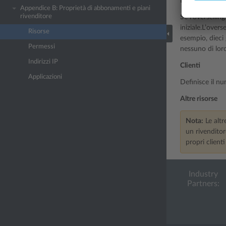
Definisce se un
Appendice B: Proprietà di abbonamenti e piani
rivenditore
Se l’overselling
iniziale.L’over
Risorse
esempio, dieci
Permessi
nessuno di loro
Indirizzi IP
Clienti
Applicazioni
Definisce il nu
Altre risorse
Nota:
Le altr
un rivenditor
propri clienti
Industry
Partners: