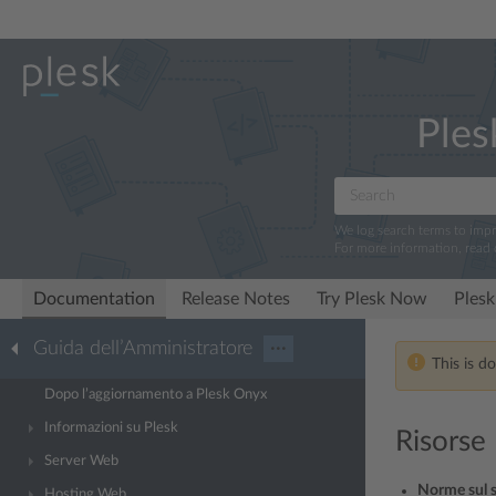
Ples
We log search terms to imp
For more information, read
Documentation
Release Notes
Try Plesk Now
Plesk
Guida dell’Amministratore
···
This is d
Dopo l’aggiornamento a Plesk Onyx
Informazioni su Plesk
Risorse
Server Web
Norme sul s
Hosting Web