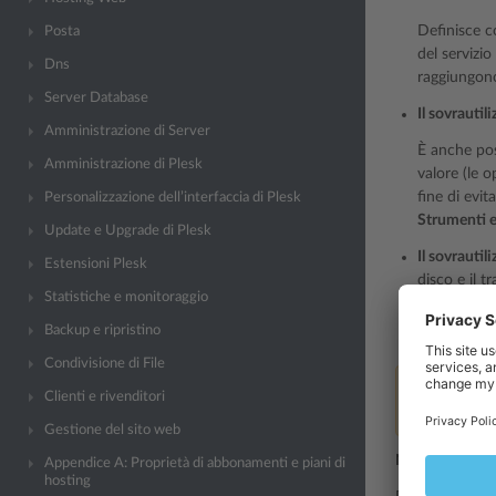
Definisce c
Posta
del servizio
Dns
raggiungono 
Server Database
Il sovrautil
Amministrazione di Server
È anche pos
Amministrazione di Plesk
valore (le 
fine di evit
Personalizzazione dell’interfaccia di Plesk
Strumenti 
Update e Upgrade di Plesk
Il sovrautil
Estensioni Plesk
disco e il t
Statistiche e monitoraggio
Sovrautiliz
Backup e ripristino
sovrautilizz
Condivisione di File
Nota:
Le norm
Clienti e rivenditori
consenti il so
Gestione del sito web
Norme sull’ove
Appendice A: Proprietà di abbonamenti e piani di
hosting