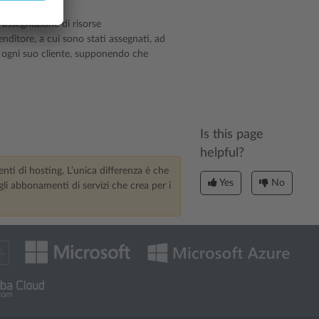
 con il piano.
ll’assegnazione di risorse
enditore, a cui sono stati assegnati, ad
d ogni suo cliente, supponendo che
Is this page
helpful?
enti di hosting. L’unica differenza è che
Yes
No
gli abbonamenti di servizi che crea per i