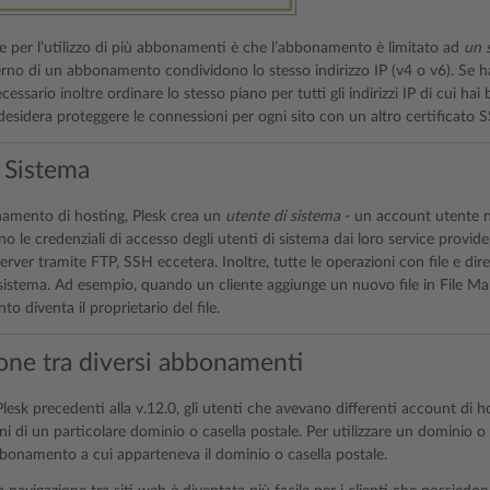
ne per l’utilizzo di più abbonamenti è che l’abbonamento è limitato ad
un s
terno di un abbonamento condividono lo stesso indirizzo IP (v4 o v6). Se hai
necessario inoltre ordinare lo stesso piano per tutti gli indirizzi IP di cui h
desidera proteggere le connessioni per ogni sito con un altro certificato 
i Sistema
amento di hosting, Plesk crea un
utente di sistema
- un account utente ne
no le credenziali di accesso degli utenti di sistema dai loro service provider
erver tramite FTP, SSH eccetera. Inoltre, tutte le operazioni con file e di
 sistema. Ad esempio, quando un cliente aggiunge un nuovo file in File Man
o diventa il proprietario del file.
one tra diversi abbonamenti
Plesk precedenti alla v.12.0, gli utenti che avevano differenti account di
ni di un particolare dominio o casella postale. Per utilizzare un dominio o 
bbonamento a cui apparteneva il dominio o casella postale.