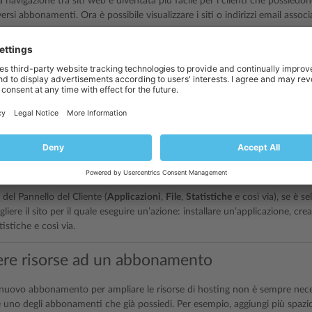
la navigazione tra siti web è diventata più facile per i clienti che possiedo
rsi abbonamenti. Ora è possibile visualizzare i siti o indirizzi email assoc
le distinguere i siti che appartengono a diversi abbonamenti dagli utenti di
ento hanno lo stesso utente di sistema.
e e gestire i siti di un determinato abbonamento:
nome dell’abbonamento nel menu
Abbonamento
nella parte superiore della
e gestire tutti i tuoi siti:
i gli abbonamenti
nel menu
Abbonamento
nella parte superiore della pag
alizzare e gestire tutti i siti o caselle postali da una singola pagina.
 del Pannello del Cliente (
Applicazioni
,
File
,
Statistiche
e così via), se è s
gliere il sito per il quale eseguire un’azione: installare un’applicazione, cr
tistiche e così via.
re risorse ad un abbonamento
nuovo abbonamento per ampliare le risorse di hosting non è sempre necess
uno degli abbonamenti che già possiedi. Per esempio, aggiungi più spazio