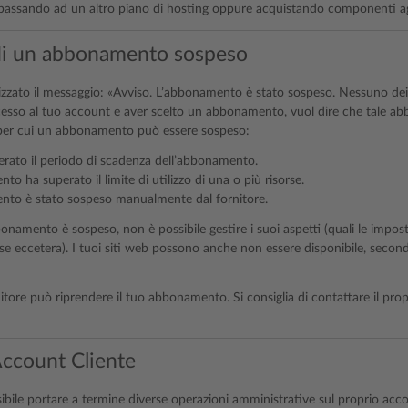
o passando ad un altro piano di hosting oppure acquistando componenti agg
di un abbonamento sospeso
izzato il messaggio: «Avviso. L’abbonamento è stato sospeso. Nessuno dei t
ccesso al tuo account e aver scelto un abbonamento, vuol dire che tale a
 per cui un abbonamento può essere sospeso:
erato il periodo di scadenza dell’abbonamento.
o ha superato il limite di utilizzo di una o più risorse.
nto è stato sospeso manualmente dal fornitore.
namento è sospeso, non è possibile gestire i suoi aspetti (quali le impost
se eccetera). I tuoi siti web possono anche non essere disponibile, secon
nitore può riprendere il tuo abbonamento. Si consiglia di contattare il prop
Account Cliente
sibile portare a termine diverse operazioni amministrative sul proprio acco