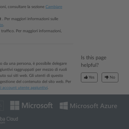
oni, consultare la sezione
Cambiare
t
. Per maggiori informazioni sulle
to
.
l traffico. Per maggiori informazioni,
Is this page
o da una persona, è possibile delegare
helpful?
giuntivi raggruppati per mezzo di ruoli
to sui siti web. Gli utenti di questo
Yes
No
 gestione del contenuto del sito web. Per
i account utente aggiuntivi
.