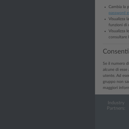
Cambia la p
password e 
Visualizza l
funzioni di
Visualizza l
consultare 
Consentir
Se il numero d
alcune di esse
utente. Ad esem
gruppo non sar
maggiori inform
Industry
Partners: