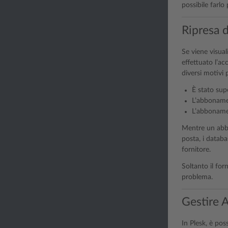
possibile farl
Ripresa 
Se viene visual
effettuato l’a
diversi motivi
È stato sup
L’abbonament
L’abboname
Mentre un abbo
posta, i databa
fornitore.
Soltanto il for
problema.
Gestire 
In Plesk, è pos