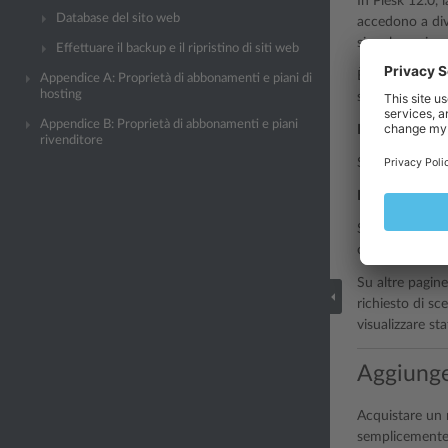
In Plesk 12.0, 
Database del sito web
accedono a dive
singola pagina.
Effettuare il backup e il ripristino di siti web
È anche possibi
Appendice A: Proprietà di abbonamenti e piani di
hosting
stesso abbonam
Appendice B: Proprietà di abbonamenti e piani
Per visualizzar
rivenditore
Seleziona il 
Per visualizzare 
Seleziona
Tutt
consente di visu
Su altre pagine
richiesto di sce
visualizzare sta
Aggiunge
Acquistare un 
semplicemente 