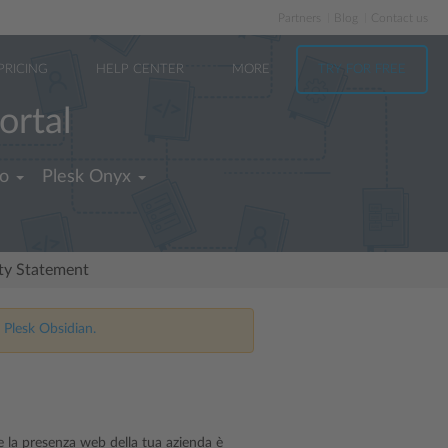
Partners
Blog
Contact us
PRICING
HELP CENTER
MORE
TRY FOR FREE
ortal
no
Plesk Onyx
ity Statement
 Plesk Obsidian.
ire la presenza web della tua azienda è