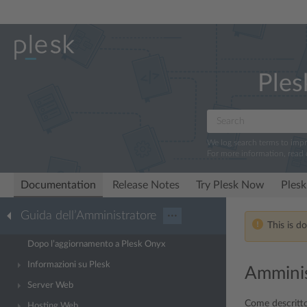
Ples
We log search terms to imp
For more information, read
Documentation
Release Notes
Try Plesk Now
Plesk
Guida dell’Amministratore
···
This is d
Dopo l’aggiornamento a Plesk Onyx
Informazioni su Plesk
Amminis
Server Web
Come descritto
Hosting Web