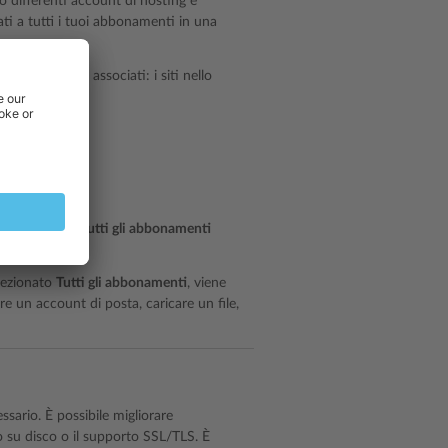
no differenti account di hosting e
iati a tutti i tuoi abbonamenti in una
 sistema loro associati: i siti nello
 pagina.
ina. L’opzione
Tutti gli abbonamenti
elezionato
Tutti gli abbonamenti
, viene
eare un account di posta, caricare un file,
ario. È possibile migliorare
 su disco o il supporto SSL/TLS. È