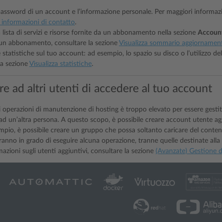
assword di un account e l’informazione personale. Per maggiori informazi
informazioni di contatto
.
a lista di servizi e risorse fornite da un abbonamento nella sezione
Accoun
 un abbonamento, consultare la sezione
Visualizza sommario aggiornamen
e statistiche sul tuo account: ad esempio, lo spazio su disco o l’utilizzo de
la sezione
Visualizza statistiche
.
e ad altri utenti di accedere al tuo account
i operazioni di manutenzione di hosting è troppo elevato per essere gestit
 ad un’altra persona. A questo scopo, è possibile creare account utente ag
pio, è possibile creare un gruppo che possa soltanto caricare del contenu
anno in grado di eseguire alcuna operazione, tranne quelle destinate alla
azioni sugli utenti aggiuntivi, consultare la sezione
(Avanzate) Gestione d