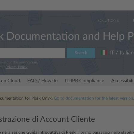
SOLUTIONS
k Documentation and Help P
IT / Italia
Search
rove our documentation.
 our
Privacy Policy
.
 on Cloud
FAQ / How-To
GDPR Compliance
Accessibil
ocumentation for Plesk Onyx.
Go to documentation for the latest version,
trazione di Account Cliente
 nella sezione
Guida introduttiva di Plesk
, il primo passaggio nello stabil