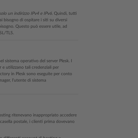
olo un indirizzo IPv4 e IPv6
. Quindi, tutti
 bisogno di ospitare i siti su diversi
ai bisogno. Questo può essere utile, ad
SSL/TLS.
l sistema operativo del server Plesk. I
 e utilizzano tali credenziali per
rectory in Plesk sono eseguite per conto
ager, l’utente di sistema
 hosting ritenevano inappropriato accedere
casella postale, i clienti prima dovevano