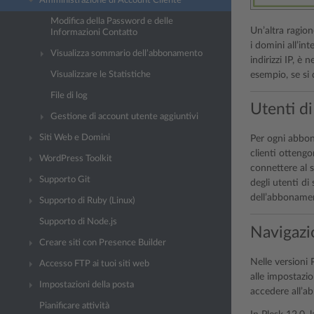
Amministrazione di Account Cliente
Modifica della Password e delle
Un’altra ragio
Informazioni Contatto
i domini all’in
Visualizza sommario dell’abbonamento
indirizzi IP, è 
esempio, se si 
Visualizzare le Statistiche
File di log
Utenti d
Gestione di account utente aggiuntivi
Siti Web e Domini
Per ogni abbon
clienti ottengo
WordPress Toolkit
connettere al s
Supporto Git
degli utenti di
dell’abbonament
Supporto di Ruby (Linux)
Supporto di Node.js
Navigazi
Creare siti con Presence Builder
Nelle versioni 
Accesso FTP ai tuoi siti web
alle impostazio
Impostazioni della posta
accedere all’a
Pianificare attività