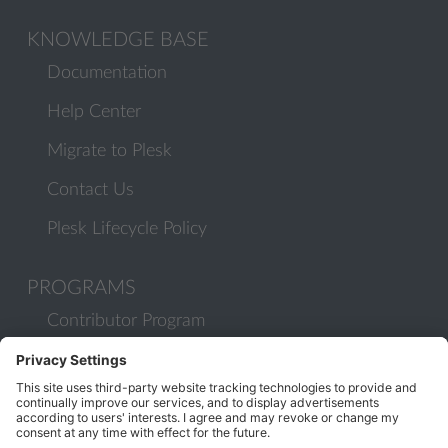
KNOWLEDGE BASE
Documentation
Help Center
Migrate to Plesk
Contact Us
Plesk Lifecycle Policy
PROGRAMS
Contributor Program
Partner Program
COMMUNITY