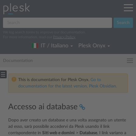
Search
We log search terms to improve our documentation.
For more information, read our
Privacy Policy
.
IT / Italiano
Plesk Onyx
Documentation
This is documentation for Plesk Onyx.
Go to
documentation for the latest version, Plesk Obsidian.
Accesso ai database
Dopo aver creato un database e una volta assegnato un utente
ad esso, sarà possibile accedervi da Plesk usando il link
corrispondente in
Siti web e domini
>
Database
. I link variano a