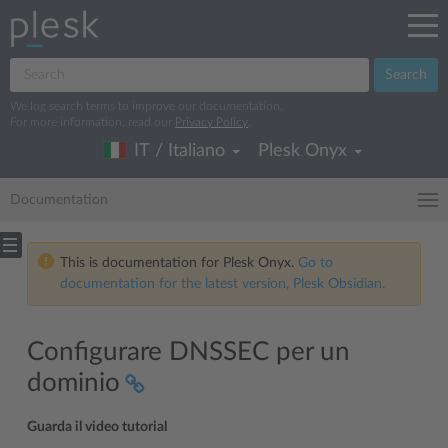
Search
We log search terms to improve our documentation.
For more information, read our
Privacy Policy
.
IT / Italiano
Plesk Onyx
Documentation
This is documentation for Plesk Onyx.
Go to
documentation for the latest version, Plesk Obsidian.
Configurare DNSSEC per un
dominio
Guarda il video tutorial