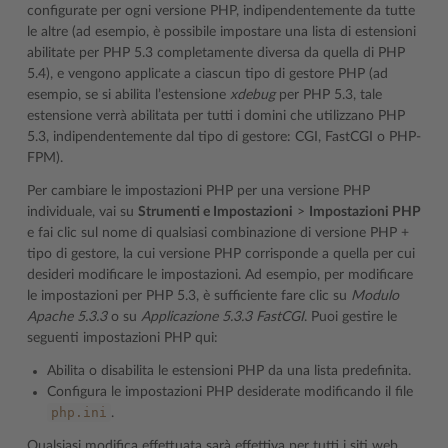
configurate per ogni versione PHP, indipendentemente da tutte
le altre (ad esempio, è possibile impostare una lista di estensioni
abilitate per PHP 5.3 completamente diversa da quella di PHP
5.4), e vengono applicate a ciascun tipo di gestore PHP (ad
esempio, se si abilita l’estensione
xdebug
per PHP 5.3, tale
estensione verrà abilitata per tutti i domini che utilizzano PHP
5.3, indipendentemente dal tipo di gestore: CGI, FastCGI o PHP-
FPM).
Per cambiare le impostazioni PHP per una versione PHP
individuale, vai su
Strumenti e Impostazioni
>
Impostazioni PHP
e fai clic sul nome di qualsiasi combinazione di versione PHP +
tipo di gestore, la cui versione PHP corrisponde a quella per cui
desideri modificare le impostazioni. Ad esempio, per modificare
le impostazioni per PHP 5.3, è sufficiente fare clic su
Modulo
Apache 5.3.3
o su
Applicazione 5.3.3 FastCGI
. Puoi gestire le
seguenti impostazioni PHP qui:
Abilita o disabilita le estensioni PHP da una lista predefinita.
Configura le impostazioni PHP desiderate modificando il file
php.ini
.
Qualsiasi modifica effettuata sarà effettiva per tutti i siti web