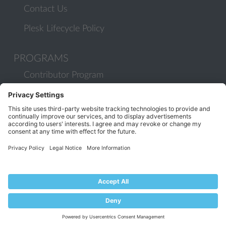
Contact Us
Plesk Lifecycle Policy
PROGRAMS
Contributor Program
Partner Program
COMMUNITY
Blog
Forums
Plesk University
© 2026 WebPros International GmbH. All rights reserved. Plesk and
the Plesk logo are trademarks of WebPros International GmbH.