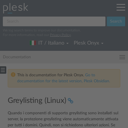
Search
We log search terms to improve our documentation.
For more information, read our
Privacy Policy
.
IT / Italiano
Plesk Onyx
Documentation
This is documentation for Plesk Onyx.
Go to
documentation for the latest version, Plesk Obsidian.
Greylisting (Linux)
Quando i componenti di supporto greylisting sono installati sul
server, la protezione greylisting viene automaticamente attivata
per tutti i domini. Quindi, non si richiedono ulteriori azioni. Se