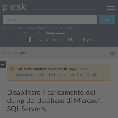
Search
We log search terms to improve our documentation.
For more information, read our
Privacy Policy
.
IT / Italiano
Plesk Onyx
Documentation
This is documentation for Plesk Onyx.
Go to
documentation for the latest version, Plesk Obsidian.
Disabilitare il caricamento dei
dump del database di Microsoft
SQL Server