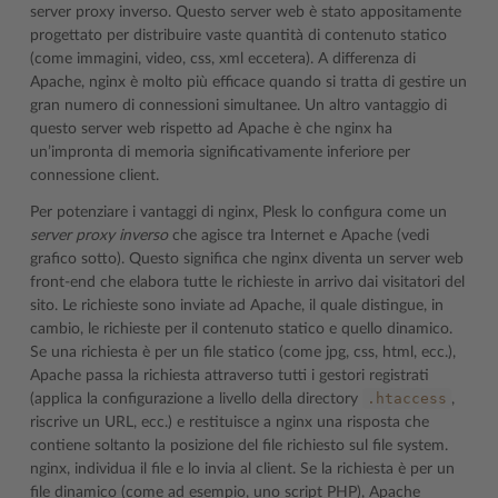
server proxy inverso. Questo server web è stato appositamente
progettato per distribuire vaste quantità di contenuto statico
(come immagini, video, css, xml eccetera). A differenza di
Apache, nginx è molto più efficace quando si tratta di gestire un
gran numero di connessioni simultanee. Un altro vantaggio di
questo server web rispetto ad Apache è che nginx ha
un’impronta di memoria significativamente inferiore per
connessione client.
Per potenziare i vantaggi di nginx, Plesk lo configura come un
server proxy inverso
che agisce tra Internet e Apache (vedi
grafico sotto). Questo significa che nginx diventa un server web
front-end che elabora tutte le richieste in arrivo dai visitatori del
sito. Le richieste sono inviate ad Apache, il quale distingue, in
cambio, le richieste per il contenuto statico e quello dinamico.
Se una richiesta è per un file statico (come jpg, css, html, ecc.),
Apache passa la richiesta attraverso tutti i gestori registrati
.htaccess
(applica la configurazione a livello della directory
,
riscrive un URL, ecc.) e restituisce a nginx una risposta che
contiene soltanto la posizione del file richiesto sul file system.
nginx, individua il file e lo invia al client. Se la richiesta è per un
file dinamico (come ad esempio, uno script PHP), Apache