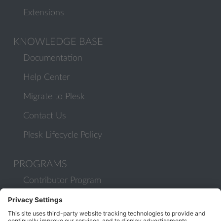
Extensions
KNOWLEDGE BASE
Documentation
Help Center
Migrate to Plesk
Contact Us
Plesk Lifecycle Policy
PROGRAMS
Contributor Program
Partner Program