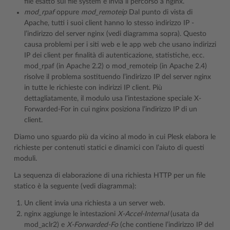
file esatto sul file system e invia il percorso a nginx.
mod_rpaf
oppure
mod_remoteip
Dal punto di vista di
Apache, tutti i suoi client hanno lo stesso indirizzo IP -
l’indirizzo del server nginx (vedi diagramma sopra). Questo
causa problemi per i siti web e le app web che usano indirizzi
IP dei client per finalità di autenticazione, statistiche, ecc.
mod_rpaf (in Apache 2.2) o mod_remoteip (in Apache 2.4)
risolve il problema sostituendo l’indirizzo IP del server nginx
in tutte le richieste con indirizzi IP client. Più
dettagliatamente, il modulo usa l’intestazione speciale X-
Forwarded-For in cui nginx posiziona l’indirizzo IP di un
client.
Diamo uno sguardo più da vicino al modo in cui Plesk elabora le
richieste per contenuti statici e dinamici con l’aiuto di questi
moduli.
La sequenza di elaborazione di una richiesta HTTP per un file
statico è la seguente (vedi diagramma):
Un client invia una richiesta a un server web.
nginx aggiunge le intestazioni
X-Accel-Internal
(usata da
mod_aclr2) e
X-Forwarded-Fo
(che contiene l’indirizzo IP del