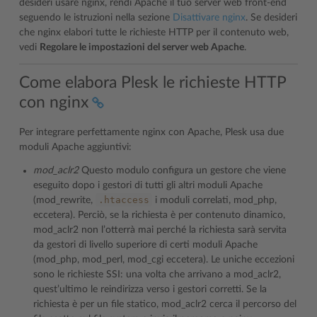
desideri usare nginx, rendi Apache il tuo server web front-end
seguendo le istruzioni nella sezione
Disattivare nginx
. Se desideri
che nginx elabori tutte le richieste HTTP per il contenuto web,
vedi
Regolare le impostazioni del server web Apache
.
Come elabora Plesk le richieste HTTP
con nginx
Per integrare perfettamente nginx con Apache, Plesk usa due
moduli Apache aggiuntivi:
mod_aclr2
Questo modulo configura un gestore che viene
eseguito dopo i gestori di tutti gli altri moduli Apache
.htaccess
(mod_rewrite,
i moduli correlati, mod_php,
eccetera). Perciò, se la richiesta è per contenuto dinamico,
mod_aclr2 non l’otterrà mai perché la richiesta sarà servita
da gestori di livello superiore di certi moduli Apache
(mod_php, mod_perl, mod_cgi eccetera). Le uniche eccezioni
sono le richieste SSI: una volta che arrivano a mod_aclr2,
quest’ultimo le reindirizza verso i gestori corretti. Se la
richiesta è per un file statico, mod_aclr2 cerca il percorso del