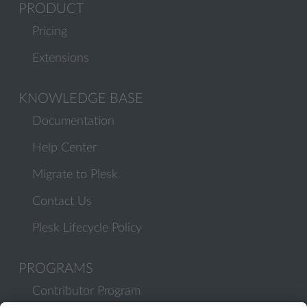
PRODUCT
Pricing
Extensions
KNOWLEDGE BASE
Documentation
Help Center
Migrate to Plesk
Contact Us
Plesk Lifecycle Policy
PROGRAMS
Contributor Program