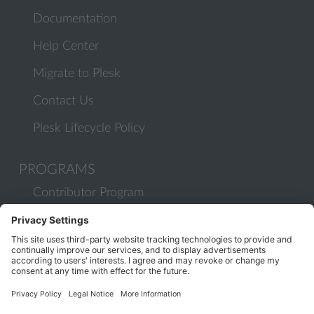
Documentation
Help Center
Migrate to Plesk
Contact Us
Plesk Lifecycle Policy
PROGRAMS
Contributor Program
Partner Program
COMMUNITY
Blog
Forums