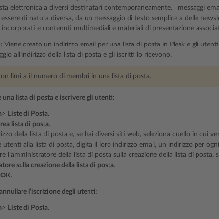
ta elettronica a diversi destinatari contemporaneamente. I messaggi email in
essere di natura diversa, da un messaggio di testo semplice a delle newsl
 incorporati e contenuti multimediali e materiali di presentazione associat
Viene creato un indirizzo email per una lista di posta in Plesk e gli utenti 
io all’indirizzo della lista di posta e gli iscritti lo ricevono.
on limita il numero di membri in una lista di posta.
una lista di posta e iscrivere gli utenti:
a
>
Liste di Posta
.
rea lista di posta
.
irizzo della lista di posta e, se hai diversi siti web, seleziona quello in cui ve
 utenti alla lista di posta, digita il loro indirizzo email, un indirizzo per ogni
re l’amministratore della lista di posta sulla creazione della lista di posta, 
tore sulla creazione della lista di posta
.
u
OK
.
annullare l’iscrizione degli utenti:
a
>
Liste di Posta
.