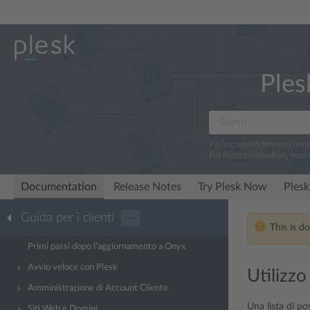
Ples
We log search terms to imp
For more information, read
Documentation
Release Notes
Try Plesk Now
Plesk
Guida per i clienti
···
This is d
Primi passi dopo l’aggiornamento a Onyx
Avvio veloce con Plesk
Utilizzo
Amministrazione di Account Cliente
Una lista di po
Siti Web e Domini