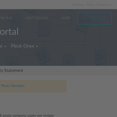
Partners
Blog
Contact us
PRICING
HELP CENTER
MORE
TRY FOR FREE
ortal
no
Plesk Onyx
ity Statement
 Plesk Obsidian.
e di posta vengono usate per inviare