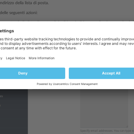
’indirizzo della lista di posta.
delle seguenti azioni:
vere utenti alla lista di posta, digita il loro indirizzo email nel campo
Iscritt
llare l’iscrizione degli utenti, rimuovi i loro indirizzi dal campo
Iscritti
.
u
OK
.