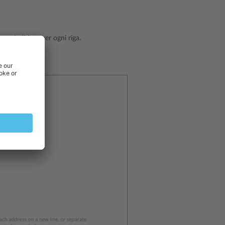
i
, un indirizzo per ogni riga.