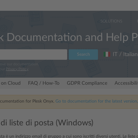
SOLUTIONS
k Documentation and Help P
IT / Italia
Search
rove our documentation.
 our
Privacy Policy
.
 on Cloud
FAQ / How-To
GDPR Compliance
Accessibil
ocumentation for Plesk Onyx.
Go to documentation for the latest version,
 di liste di posta (Windows)
sta è un indirizzo email di gruppo a cui sono iscritti diversi utenti. Le list