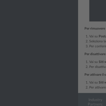
Per rimuovere u
Vai su
Post
Seleziona la
Per conferm
Per disattivare
Vai su
Siti
Per disattiv
Per attivare il
Vai su
Siti
Per attivare
Industry
Partners: