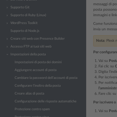
messaggi di pos
Supporto Git
posta possono 
immagini e link
Supporto di Ruby (Linux)
WordPress Toolkit
Come funziona: 
invia un messagg
Supporto di Node.js
Creare siti web con Presence Builder
Nota:
Plesk n
Accesso FTP ai tuoi siti web
Per configurare 
Impostazioni della posta
Vai su
Post
Impostazioni di posta dei domini
Fai clic su
C
Aggiungere account di posta
Digita l’ind
Per iscrivere
Cambiare la password dell’account di posta
Per notifica
Configurare l’inoltro della posta
l’amministra
Creare alias di posta
Fare clic s
Configurazione delle risposte automatiche
Per iscrivere o 
Protezione contro spam
Vai su
Post