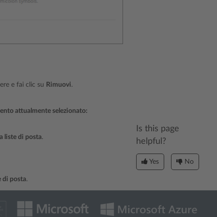
ere e fai clic su
Rimuovi
.
namento attualmente selezionato:
Is this page
a liste di posta
.
helpful?
Yes
No
e di posta
.