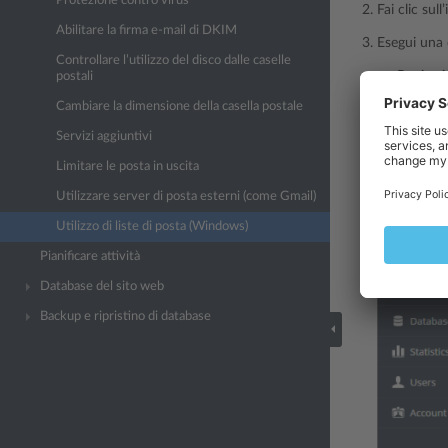
Protezione contro virus
Fai clic sull
Abilitare la firma e-mail di DKIM
Esegui una 
Controllare l’utilizzo del disco dalle caselle
Per iscri
postali
Per annu
Cambiare la dimensione della casella postale
Fare clic s
Servizi aggiuntivi
Limitare le posta in uscita
Utilizzare server di posta esterni (come Gmail)
Utilizzo di liste di posta (Windows)
Pianificare attività
Database del sito web
Backup e ripristino di database